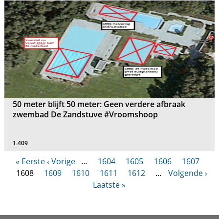
50 meter blijft 50 meter: Geen verdere afbraak
zwembad De Zandstuve #Vroomshoop
1.409
« Eerste
‹ Vorige
…
1604
1605
1606
1607
1608
1609
1610
1611
1612
…
Volgende ›
Laatste »