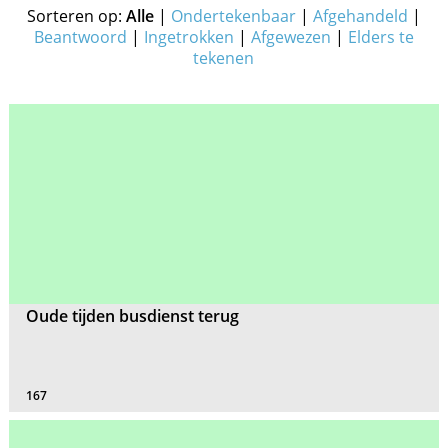
Sorteren op:
Alle
|
Ondertekenbaar
|
Afgehandeld
|
Beantwoord
|
Ingetrokken
|
Afgewezen
|
Elders te
tekenen
Oude tijden busdienst terug
167