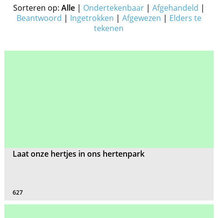
Sorteren op:
Alle
|
Ondertekenbaar
|
Afgehandeld
|
Beantwoord
|
Ingetrokken
|
Afgewezen
|
Elders te
tekenen
Laat onze hertjes in ons hertenpark
627