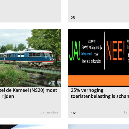
25
tel de Kameel (NS20) moet
25% verhoging
 rijden
toeristenbelasting is scha
3 maanden
12
161