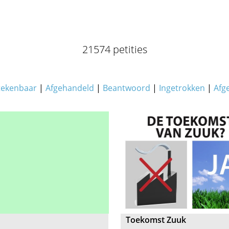
21574 petities
tekenbaar
|
Afgehandeld
|
Beantwoord
|
Ingetrokken
|
Afg
Toekomst Zuuk