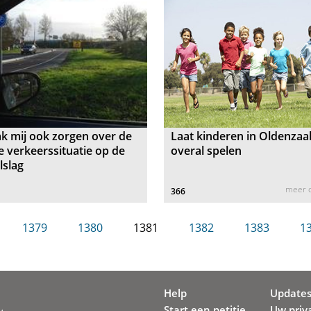
k mij ook zorgen over de
Laat kinderen in Oldenzaa
 verkeerssituatie op de
overal spelen
lslag
meer d
366
1379
1380
1381
1382
1383
1
Help
Update
Start een petitie
Uw priv