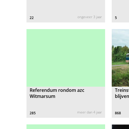
ongeveer 3 jaar
22
5
Referendum rondom azc
Treins
Witmarsum
blijven
meer dan 4 jaar
285
868