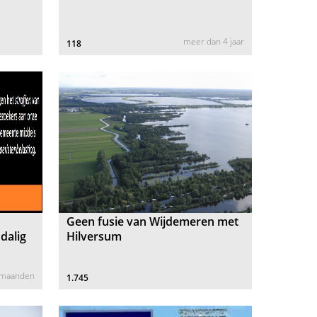
meer dan 4 jaar
118
Geen fusie van Wijdemeren met
ndalig
Hilversum
 maanden
1.745