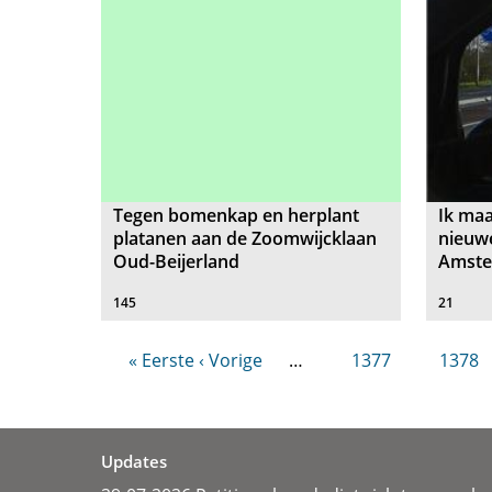
Tegen bomenkap en herplant
Ik maa
platanen aan de Zoomwijcklaan
nieuwe
Oud-Beijerland
Amste
145
21
« Eerste
‹ Vorige
…
1377
1378
Updates