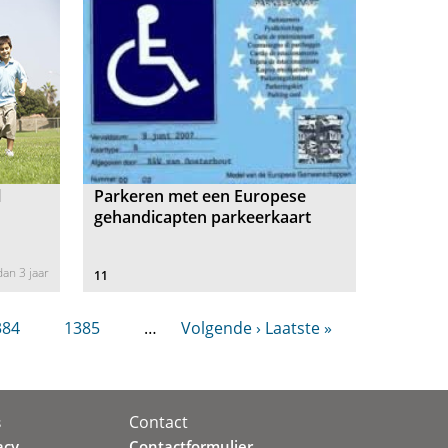
l
Parkeren met een Europese
gehandicapten parkeerkaart
an 3 jaar
11
384
1385
…
Volgende ›
Laatste »
Contact
s
acy
Contactformulier