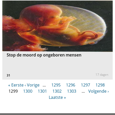
Stop de moord op ongeboren mensen
17 dagen
31
« Eerste
‹ Vorige
…
1295
1296
1297
1298
1299
1300
1301
1302
1303
…
Volgende ›
Laatste »