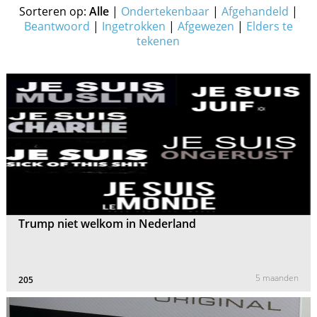
Sorteren op:
Alle
|
Ondertekenbaar
|
Afgehandeld
|
Beantwoord
|
Ingetrokken
|
Afgewezen
|
Elders te
tekenen
Trump niet welkom in Nederland
5 maanden
205