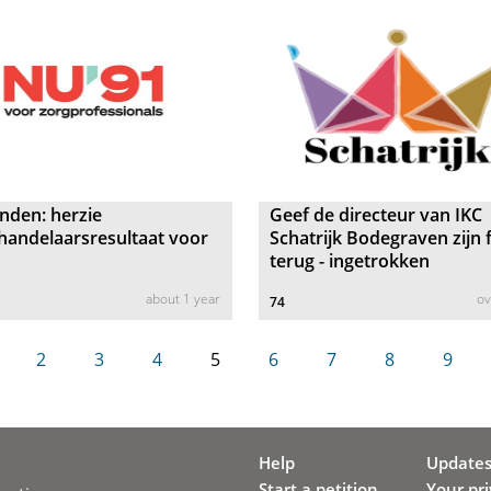
nden: herzie
Geef de directeur van IKC
handelaarsresultaat voor
Schatrijk Bodegraven zijn 
terug - ingetrokken
about 1 year
ov
74
2
3
4
5
6
7
8
9
Help
Update
Start a petition
Your pr