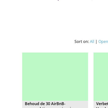
Sort on:
All
|
Open 
Behoud de 30 AirBnB-
Verbet