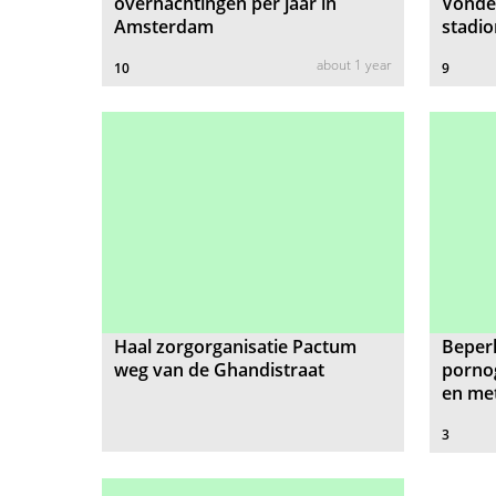
overnachtingen per jaar in
Vondel
Amsterdam
stadio
about 1 year
10
9
Haal zorgorganisatie Pactum
Beperk
weg van de Ghandistraat
pornog
en met
3