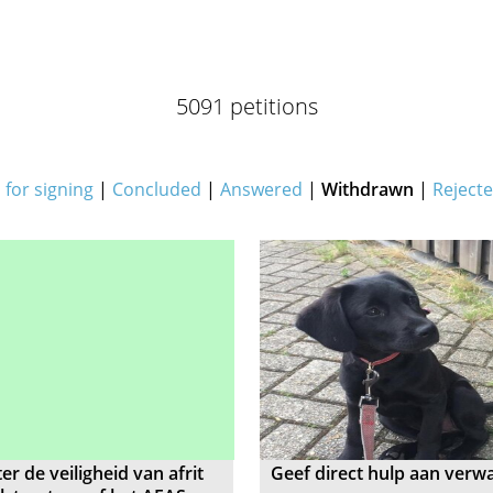
5091 petitions
for signing
|
Concluded
|
Answered
|
Withdrawn
|
Reject
er de veiligheid van afrit
Geef direct hulp aan verw