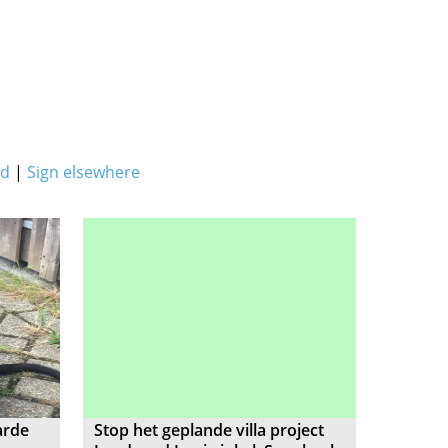
ed
|
Sign elsewhere
arde
Stop het geplande villa project