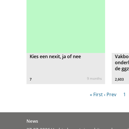
Kies een nexit, ja of nee
Vakbo
onder
de ggz
9 months
7
2,603
« First
‹ Prev
1
News