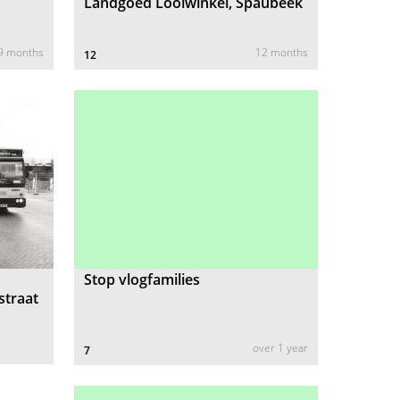
Landgoed Looiwinkel, Spaubeek
9 months
12 months
12
Stop vlogfamilies
traat
over 1 year
7