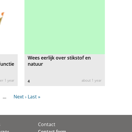
Wees eerlijk over stikstof en
functie
natuur
er 1 year
about 1 year
4
…
Next ›
Last »
Contact
s
ivacy
Contact form