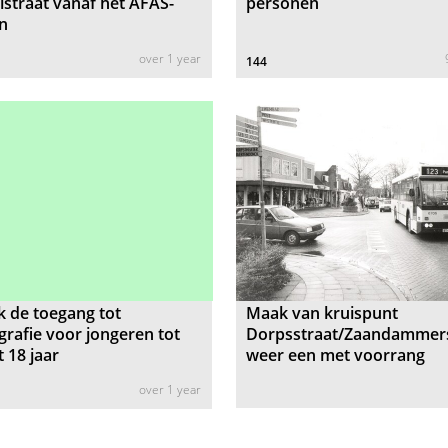
straat vanaf het AFAS-
personen
n
over 1 year
144
 de toegang tot
Maak van kruispunt
rafie voor jongeren tot
Dorpsstraat/Zaandammers
 18 jaar
weer een met voorrang
over 1 year