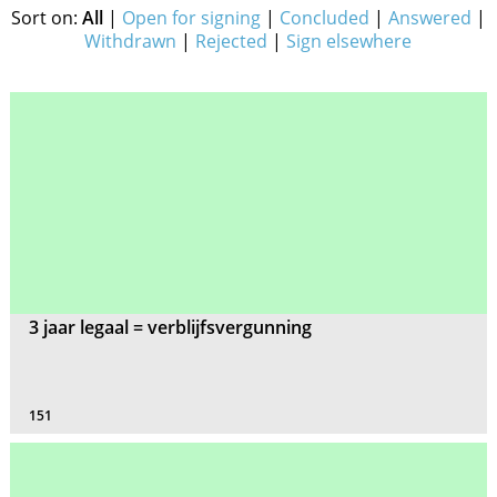
Sort on:
All
|
Open for signing
|
Concluded
|
Answered
|
Withdrawn
|
Rejected
|
Sign elsewhere
3 jaar legaal = verblijfsvergunning
151