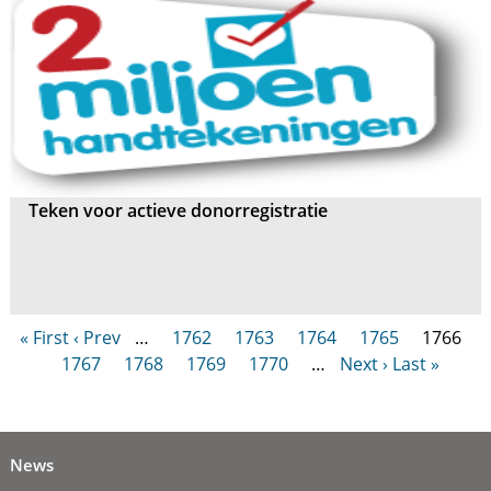
Teken voor actieve donorregistratie
« First
‹ Prev
…
1762
1763
1764
1765
1766
1767
1768
1769
1770
…
Next ›
Last »
News