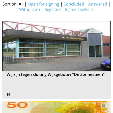
Sort on:
All
|
Open for signing
|
Concluded
|
Answered
|
Withdrawn
|
Rejected
|
Sign elsewhere
Wij zijn tegen sluiting Wijkgebouw "De Zonnesteen"
86