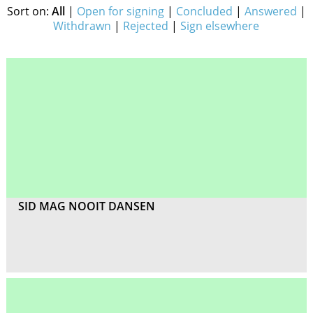
Sort on:
All
|
Open for signing
|
Concluded
|
Answered
|
Withdrawn
|
Rejected
|
Sign elsewhere
SID MAG NOOIT DANSEN