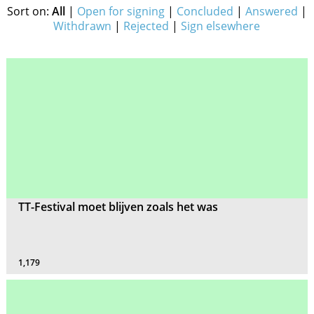
Sort on:
All
|
Open for signing
|
Concluded
|
Answered
|
Withdrawn
|
Rejected
|
Sign elsewhere
TT-Festival moet blijven zoals het was
1,179