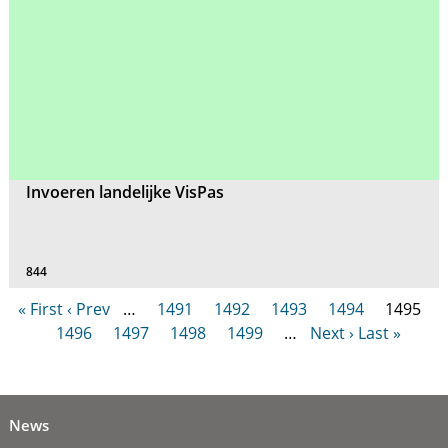
Invoeren landelijke VisPas
844
« First
‹ Prev
…
1491
1492
1493
1494
1495
1496
1497
1498
1499
…
Next ›
Last »
News