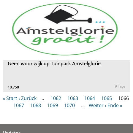
Geen woonwijk op Tuinpark Amstelglorie
9 Tage
10.750
« Start
‹ Zurück
…
1062
1063
1064
1065
1066
1067
1068
1069
1070
…
Weiter ›
Ende »
Updates