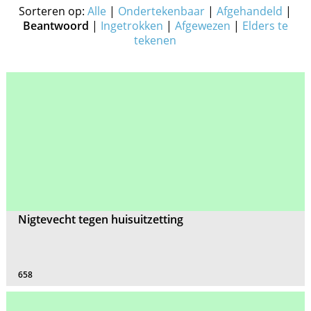
Sorteren op:
Alle
|
Ondertekenbaar
|
Afgehandeld
|
Beantwoord
|
Ingetrokken
|
Afgewezen
|
Elders te
tekenen
Nigtevecht tegen huisuitzetting
658