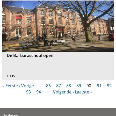
De Barbaraschool open
1.135
« Eerste
‹ Vorige
…
86
87
88
89
90
91
92
93
94
…
Volgende ›
Laatste »
Updates