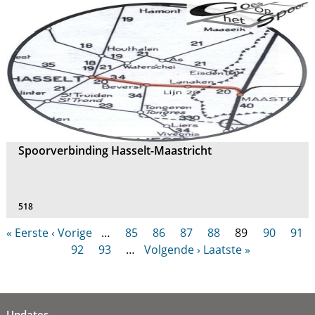
Spoorverbinding Hasselt-Maastricht
518
« Eerste
‹ Vorige
…
85
86
87
88
89
90
91
92
93
…
Volgende ›
Laatste »
Updates