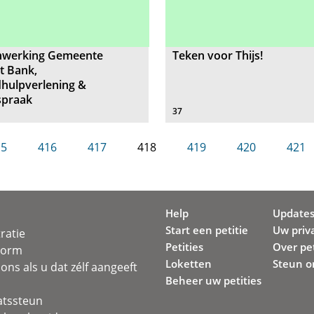
werking Gemeente
Teken voor Thijs!
t Bank,
hulpverlening &
spraak
37
15
416
417
418
419
420
421
Help
Update
Start een petitie
Uw priv
ratie
Petities
Over pet
svorm
Loketten
Steun o
ons als u dat zélf aangeeft
Beheer uw petities
atssteun