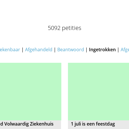
5092 petities
ekenbaar
|
Afgehandeld
|
Beantwoord
|
Ingetrokken
|
Afg
d Volwaardig Ziekenhuis
1 juli is een feestdag