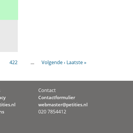
422
…
Volgende ›
Laatste »
Contact
s
acy
Contactformulier
ities.nl
webmaster@petities.nl
020 7854412
ns