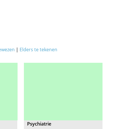
ewezen
|
Elders te tekenen
Psychiatrie