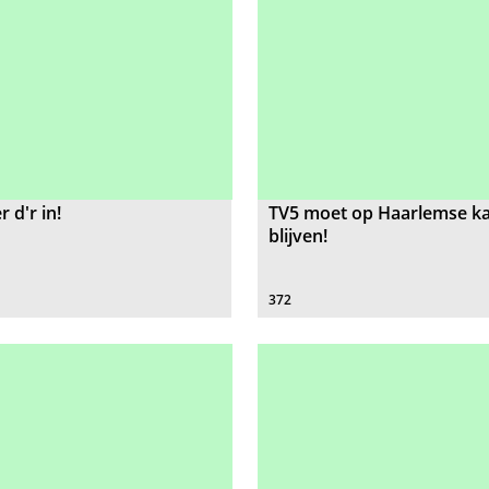
 d'r in!
TV5 moet op Haarlemse k
blijven!
372