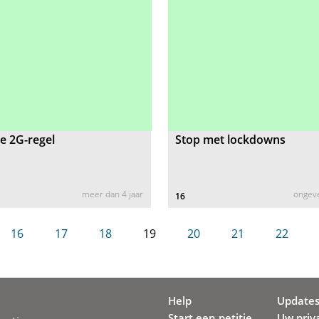
e 2G-regel
Stop met lockdowns
meer dan 4 jaar
ongeve
16
16
17
18
19
20
21
22
Help
Update
Start een petitie
Uw priv