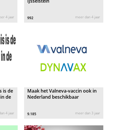
IJsselstein
er 4 jaar
meer dan 4 jaar
992
s is de
Maak het Valneva-vaccin ook in
in de
Nederland beschikbaar
an 4 jaar
meer dan 3 jaar
9.185