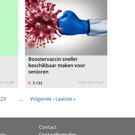
Boostervaccin sneller
beschikbaar maken voor
senioren
er 4 jaar
meer dan 4 jaar
5.133
23
…
Volgende ›
Laatste »
Contact
s
acy
Contactformulier