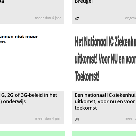
oa
Breugel
meer dan 4 jaar
ongeve
47
G, 2G of 3G-beleid in het
Een nationaal IC-ziekenhui
) onderwijs
uitkomst, voor nu en voor 
toekomst
meer dan 4 jaar
meer d
34