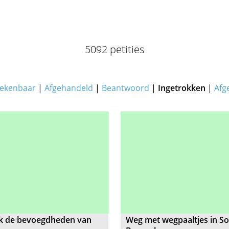
5092 petities
ekenbaar
|
Afgehandeld
|
Beantwoord
|
Ingetrokken
|
Afg
k de bevoegdheden van
Weg met wegpaaltjes in S