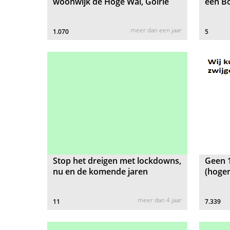
woonwijk de Hoge Wal, Goirle
een B
meer dan een jaar
1.070
5
Stop het dreigen met lockdowns,
Geen 1
nu en de komende jaren
(hoger
meer dan 4 jaar
11
7.339