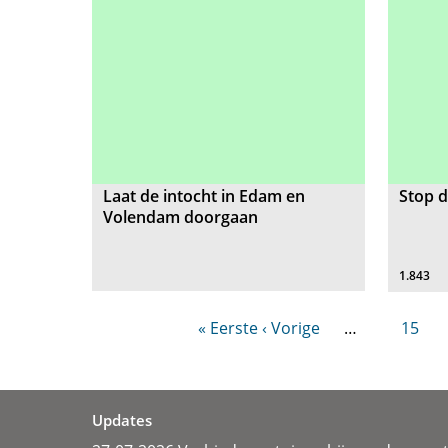
Laat de intocht in Edam en
Stop d
Volendam doorgaan
1.843
« Eerste
‹ Vorige
…
15
Updates