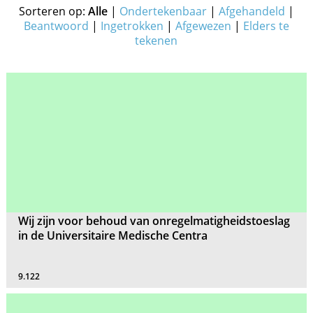
Sorteren op:
Alle
|
Ondertekenbaar
|
Afgehandeld
|
Beantwoord
|
Ingetrokken
|
Afgewezen
|
Elders te
tekenen
Wij zijn voor behoud van onregelmatigheidstoeslag
in de Universitaire Medische Centra
9.122