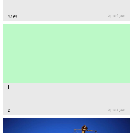
bijna 4 jaar
4.194
J
bijna 5 jaar
2