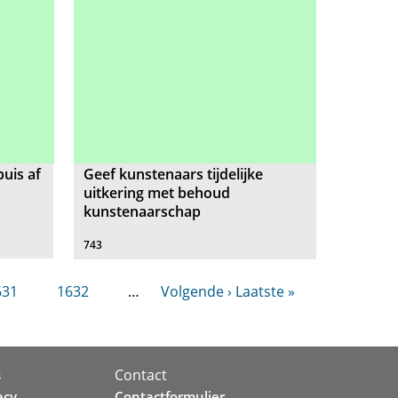
uis af
Geef kunstenaars tijdelijke
uitkering met behoud
kunstenaarschap
743
631
1632
…
Volgende ›
Laatste »
Contact
s
acy
Contactformulier