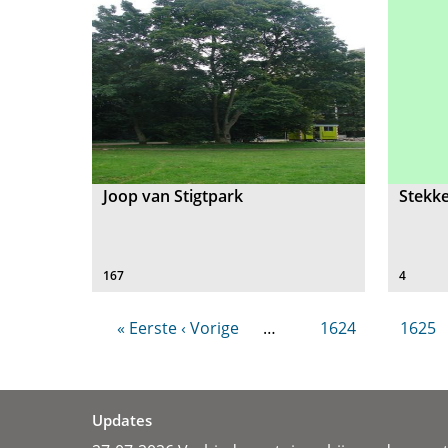
Joop van Stigtpark
Stekke
167
4
« Eerste
‹ Vorige
…
1624
1625
Updates