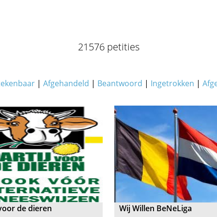
21576 petities
tekenbaar
|
Afgehandeld
|
Beantwoord
|
Ingetrokken
|
Afg
 voor de dieren
Wij Willen BeNeLiga