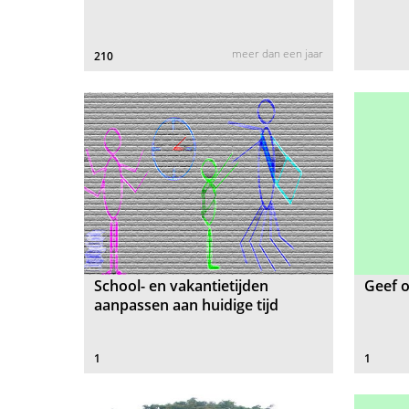
meer dan een jaar
210
School- en vakantietijden
Geef o
aanpassen aan huidige tijd
1
1