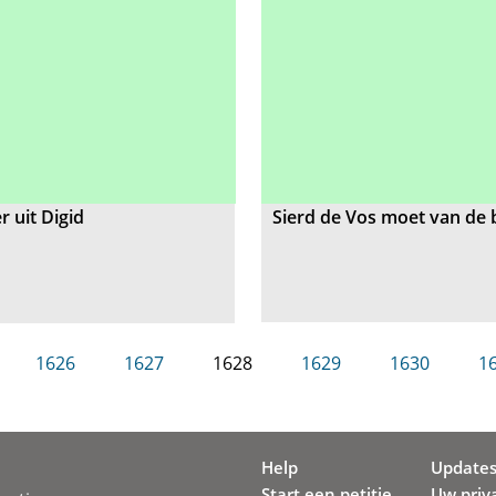
r uit Digid
Sierd de Vos moet van de b
1626
1627
1628
1629
1630
1
Help
Update
Start een petitie
Uw priv