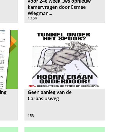
voor 24e week...ws opnieuw
kamervragen door Esmee
Wiegman...
1.164
ing
Geen aanleg van de
Carbasiusweg
153