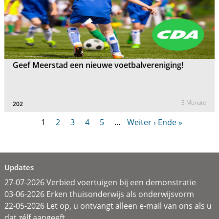
Geef Meerstad een nieuwe voetbalvereniging!
3 Monate
202
1
2
3
4
5
…
Weiter ›
Ende »
Updates
27-07-2026 Verbied voertuigen bij een demonstratie
03-06-2026 Erken thuisonderwijs als onderwijsvorm
22-05-2026 Let op, u ontvangt alleen e-mail van ons als u
dat zélf aangeeft