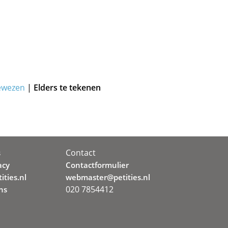
ewezen
|
Elders te tekenen
Contact
s
acy
Contactformulier
ities.nl
webmaster@petities.nl
020 7854412
ns