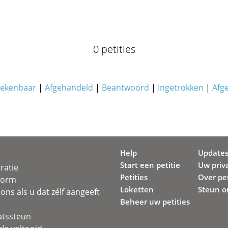
0 petities
ekenbaar
|
Afgehandeld
|
Beantwoord
|
Ingetrokken
|
Afg
Help
Update
Start een petitie
Uw priv
ratie
Petities
Over pet
svorm
Loketten
Steun o
ons als u dat zélf aangeeft
Beheer uw petities
atssteun