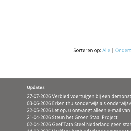
Sorteren op:
Alle
|
Ondert
Updates
27-07-2026 Verbied voertuigen bij een demonst
03-06-2026 Erken thuisonderwijs als onderwij
22-05-2026 Let op, u ontvangt alleen e-mail van 
21-04-2026 Steun het Groen Staal Project
02-04-2026 Geef Tata Steel Nederland geen sta