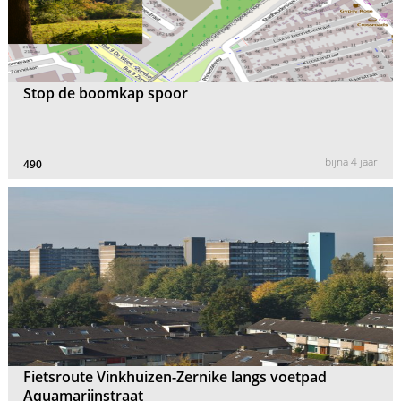
Stop de boomkap spoor
bijna 4 jaar
490
Fietsroute Vinkhuizen-Zernike langs voetpad
Aquamarijnstraat