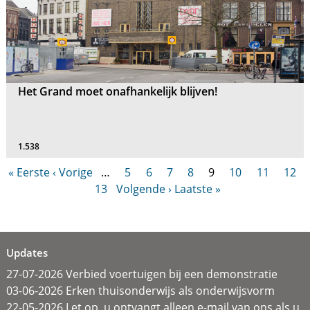
Het Grand moet onafhankelijk blijven!
1.538
« Eerste
‹ Vorige
…
5
6
7
8
9
10
11
12
13
Volgende ›
Laatste »
Updates
27-07-2026 Verbied voertuigen bij een demonstratie
03-06-2026 Erken thuisonderwijs als onderwijsvorm
22-05-2026 Let op, u ontvangt alleen e-mail van ons als u