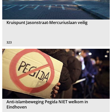
Kruispunt Jasonstraat-Mercuriuslaan veilig
323
Anti-islambeweging Pegida NIET welkom in
Eindhoven