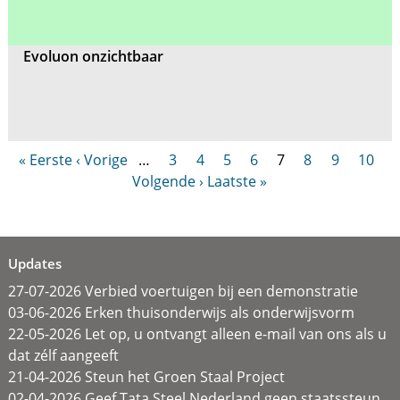
Evoluon onzichtbaar
« Eerste
‹ Vorige
…
3
4
5
6
7
8
9
10
Volgende ›
Laatste »
Updates
27-07-2026 Verbied voertuigen bij een demonstratie
03-06-2026 Erken thuisonderwijs als onderwijsvorm
22-05-2026 Let op, u ontvangt alleen e-mail van ons als u
dat zélf aangeeft
21-04-2026 Steun het Groen Staal Project
02-04-2026 Geef Tata Steel Nederland geen staatssteun