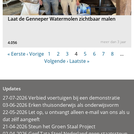
Laat de Genneper Watermolen zichtbaar malen
meer dan 3 jaar
4.056
« Eerste
‹ Vorige
1
2
3
4
5
6
7
8
…
Volgende ›
Laatste »
Updates
27-07-2026 Verbied voertuigen bij een demonstratie
03-06-2026 Erken thuisonderwijs als onderwijsvorm
22-05-2026 Let op, u ontvangt alleen e-mail van ons als u
dat zélf aangeeft
21-04-2026 Steun het Groen Staal Project
02-04-2026 Geef Tata Steel Nederland geen staatssteun