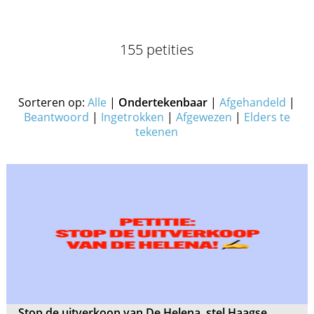
155 petities
Sorteren op:
Alle
|
Ondertekenbaar
|
Afgehandeld
|
Beantwoord
|
Ingetrokken
|
Afgewezen
|
Elders te
tekenen
Stop de uitverkoop van De Helena, stel Haagse