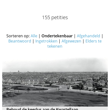
155 petities
Sorteren op:
Alle
|
Ondertekenbaar
|
Afgehandeld
|
Beantwoord
|
Ingetrokken
|
Afgewezen
|
Elders te
tekenen
Behoud de keerlus aan de Kwartellaan