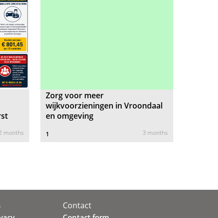
Zorg voor meer
wijkvoorzieningen in Vroondaal
st
en omgeving
 2 months
3 months
1
Contact
s
ivacy
Contact form