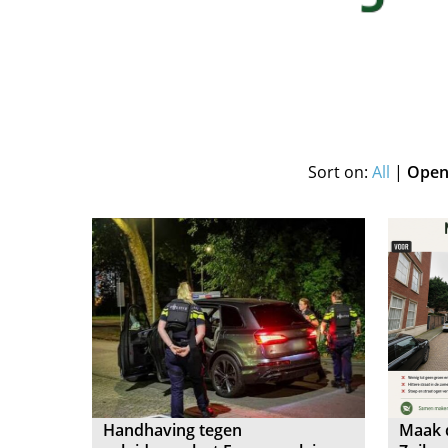
Sort on:
All
|
Open 
Handhaving tegen
Maak 