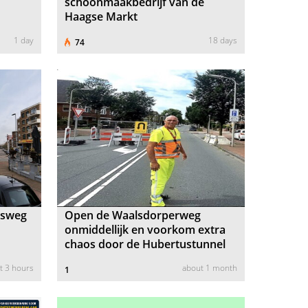
schoonmaakbedrijf van de
Haagse Markt
1 day
18 days
74
isweg
Open de Waalsdorperweg
onmiddellijk en voorkom extra
chaos door de Hubertustunnel
t 3 hours
about 1 month
1