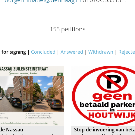
155 petitions
for signing
|
Concluded
|
Answered
|
Withdrawn
|
Reject
de Nassau
Stop de invoering van bet