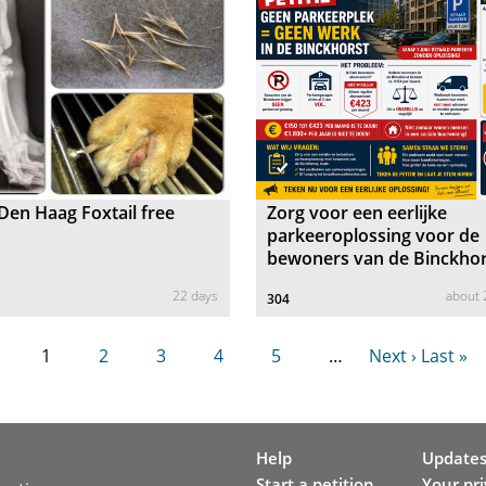
en Haag Foxtail free
Zorg voor een eerlijke
parkeeroplossing voor de
bewoners van de Binckhor
22 days
about
304
1
2
3
4
5
…
Next ›
Last »
Help
Update
Start a petition
Your pr