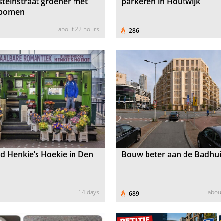
steinstraat groener met
parkeren in Houtwijk
tbomen
about 22 hours
286
 Henkie’s Hoekie in Den
Bouw beter aan de Badhu
14 days
abou
689