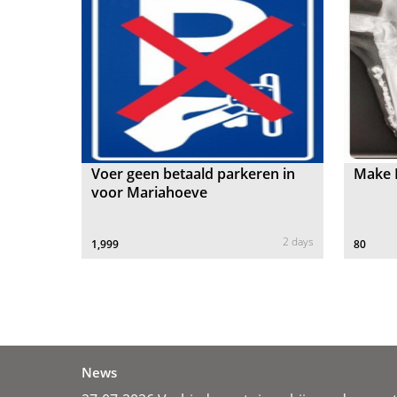
Voer geen betaald parkeren in
Make D
voor Mariahoeve
2 days
1,999
80
News