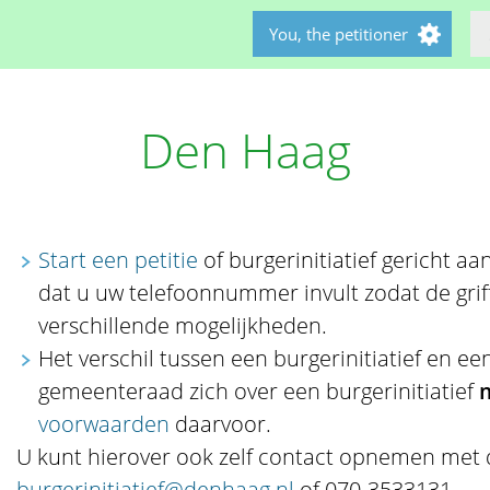
You, the petitioner
Den Haag
Start een petitie
of burgerinitiatief gericht aa
dat u uw telefoonnummer invult zodat de grif
verschillende mogelijkheden.
Het verschil tussen een burgerinitiatief en een
gemeenteraad zich over een burgerinitiatief
voorwaarden
daarvoor.
U kunt hierover ook zelf contact opnemen met de
burgerinitiatief@denhaag.nl
of 070-3533131.