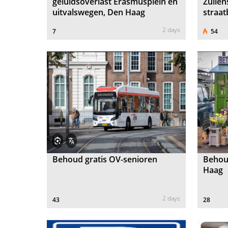
geluidsoverlast Erasmusplein en
Zuilen
uitvalswegen, Den Haag
straa
2 days
7
54
Behoud gratis OV-senioren
Behoud
Haag
2 days
43
28