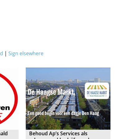
ed
|
Sign elsewhere
aald
Behoud Ap’s Services als