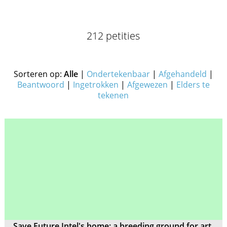
212 petities
Sorteren op:
Alle
|
Ondertekenbaar
|
Afgehandeld
|
Beantwoord
|
Ingetrokken
|
Afgewezen
|
Elders te
tekenen
Save Future Intel's home: a breeding ground for art