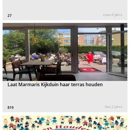
etwa 4 Jahre
27
Laat Marmaris Kijkduin haar terras houden
fast 2 Jahre
819