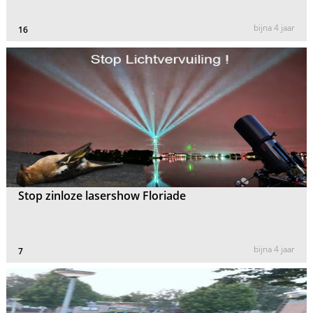
bijna 4 jaar
16
Stop zinloze lasershow Floriade
bijna 4 jaar
7