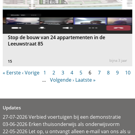
Stop de bouw van 24 appartementen in de
Leeuwstraat 85
bijna 3 jaar
15
« Eerste
‹ Vorige
1
2
3
4
5
6
7
8
9
10
…
Volgende ›
Laatste »
Updates
27-07-2026 Verbied voertuigen bij een demonstratie
03-06-2026 Erken thuisonderwijs als onderwijsvorm
22-05-2026 Let op, u ontvangt alleen e-mail van ons als u