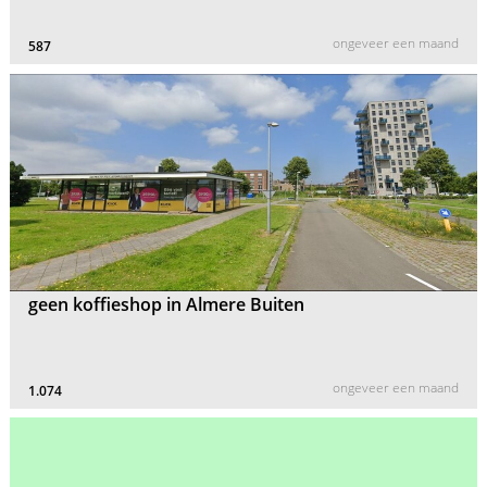
ongeveer een maand
587
geen koffieshop in Almere Buiten
ongeveer een maand
1.074