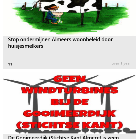
Stop ondermijnen Almeers woonbeleid door
huisjesmelkers
over 1 year
11
De Gooimeerdijk (Stichtse Kant Almere) is geen