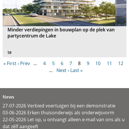
Minder verdiepingen in bouwplan op de plek van
partycentrum de Lake
58
« First
‹ Prev
…
4
5
6
7
8
9
10
11
12
…
Next ›
Last »
News
27-07-2026 Verbied voertuigen bij een demonstratie
03-06-2026 Erken thuisonderwijs als onderwijsvorm
22-05-2026 Let op, u ontvangt alleen e-mail van ons als u
dat zélf aangeeft