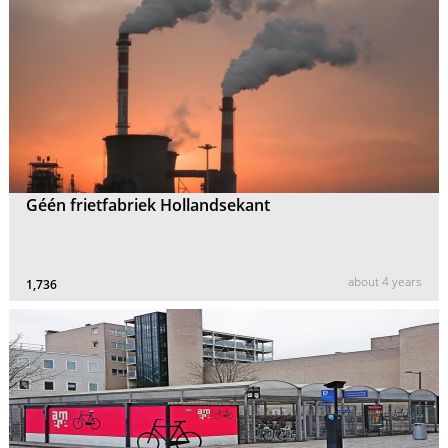
Géén frietfabriek Hollandsekant
about 4 years
1,736