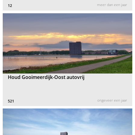
meer dan een jaar
12
Houd Gooimeerdijk-Oost autovrij
ongeveer een jaar
521