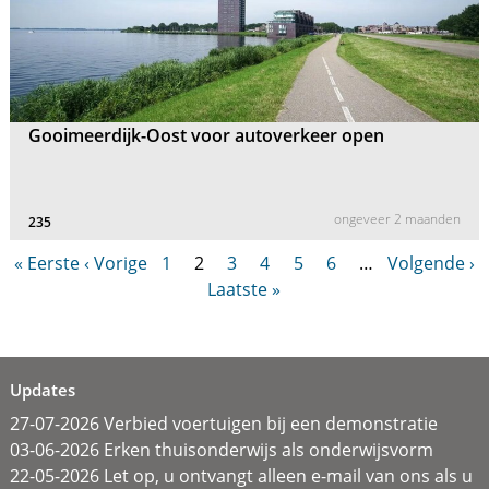
Gooimeerdijk-Oost voor autoverkeer open
ongeveer 2 maanden
235
« Eerste
‹ Vorige
1
2
3
4
5
6
…
Volgende ›
Laatste »
Updates
27-07-2026 Verbied voertuigen bij een demonstratie
03-06-2026 Erken thuisonderwijs als onderwijsvorm
22-05-2026 Let op, u ontvangt alleen e-mail van ons als u