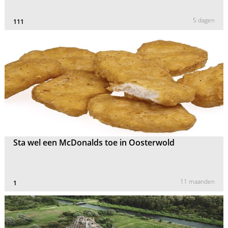
5 dagen
111
Sta wel een McDonalds toe in Oosterwold
11 maanden
1