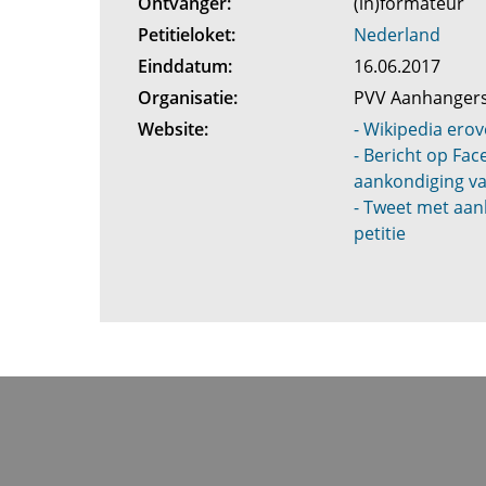
Ontvanger:
(in)formateur
Petitieloket:
Nederland
Einddatum:
16.06.2017
Organisatie:
PVV Aanhanger
Website:
- Wikipedia erov
- Bericht op Fa
aankondiging va
- Tweet met aan
petitie