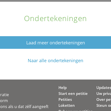
Ondertekeningen
Laad meer ondertekeningen
Naar alle ondertekeningen
Help
Update
Start een petitie
Uw priv
ratie
Petities
Over pet
svorm
Loketten
Steun o
ons als u dat zélf aangeeft