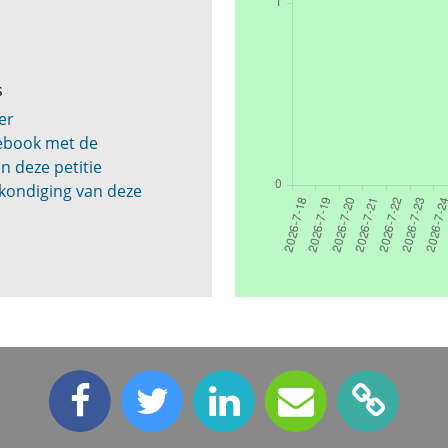
s
er
cebook met de
n deze petitie
kondiging van deze