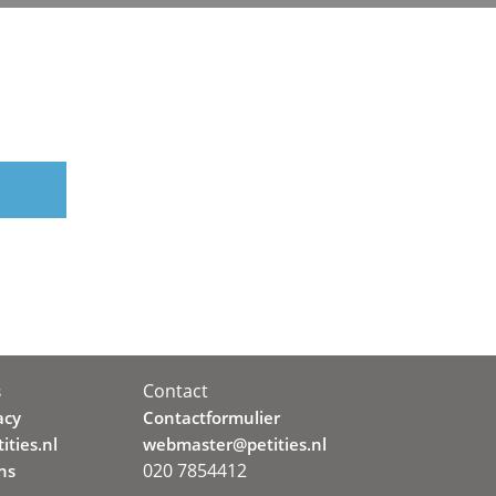
Contact
s
acy
Contactformulier
ities.nl
webmaster@petities.nl
020 7854412
ns