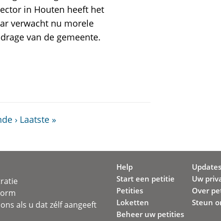
ector in Houten heeft het
ar verwacht nu morele
jdrage van de gemeente.
de ›
Laatste »
Help
Update
Start een petitie
Uw priv
ratie
Petities
Over pet
svorm
Loketten
Steun o
ons als u dat zélf aangeeft
Beheer uw petities