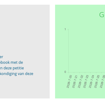
G
g
er
cebook met de
n deze petitie
kondiging van deze