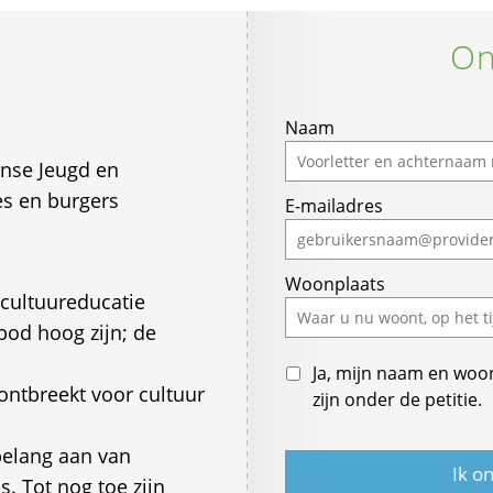
On
Naam
ense Jeugd en
s en burgers
E-mailadres
Woonplaats
cultuureducatie
bod hoog zijn; de
Ja, mijn naam en woo
ontbreekt voor cultuur
zijn onder de petitie.
belang aan van
s. Tot nog toe zijn