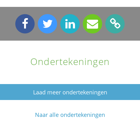
Ondertekeningen
Laad meer ondertekeningen
Naar alle ondertekeningen