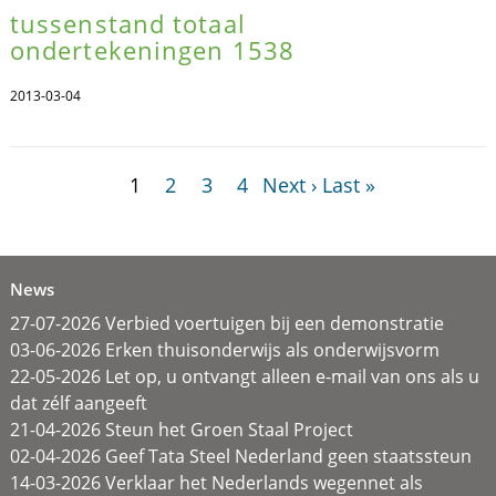
tussenstand totaal
ondertekeningen 1538
2013-03-04
1
2
3
4
Next ›
Last »
News
27-07-2026 Verbied voertuigen bij een demonstratie
03-06-2026 Erken thuisonderwijs als onderwijsvorm
22-05-2026 Let op, u ontvangt alleen e-mail van ons als u
dat zélf aangeeft
21-04-2026 Steun het Groen Staal Project
02-04-2026 Geef Tata Steel Nederland geen staatssteun
14-03-2026 Verklaar het Nederlands wegennet als