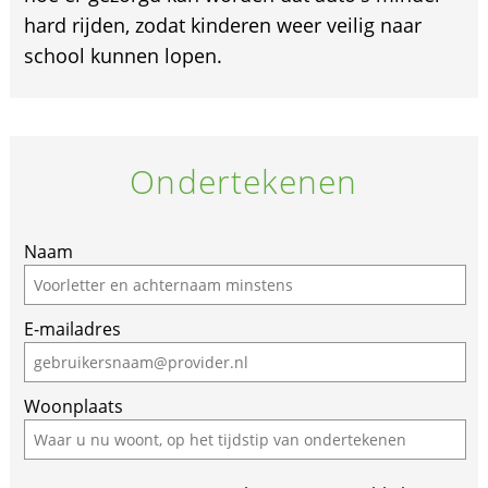
hard rijden, zodat kinderen weer veilig naar
school kunnen lopen.
Ondertekenen
If
Naam
you
are
E-mailadres
a
human,
ignore
Woonplaats
this
field