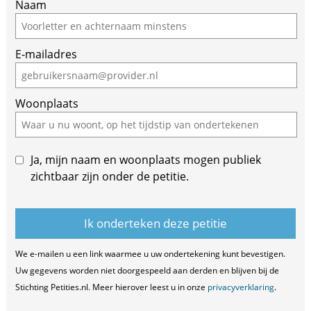
If
Naam
you
are
E-mailadres
a
human,
ignore
Woonplaats
this
field
Ja, mijn naam en woonplaats mogen publiek
zichtbaar zijn onder de petitie.
We e-mailen u een link waarmee u uw ondertekening kunt bevestigen.
Uw gegevens worden niet doorgespeeld aan derden en blijven bij de
Stichting Petities.nl. Meer hierover leest u in onze
privacyverklaring
.