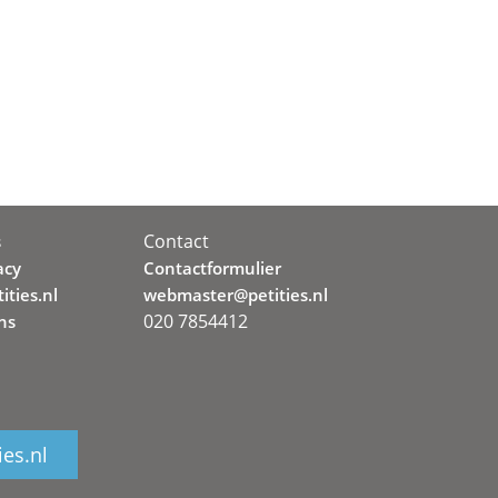
Contact
s
acy
Contactformulier
ities.nl
webmaster@petities.nl
020 7854412
ns
ies.nl