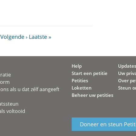
Volgende ›
Laatste »
Help
Update
Start een petitie
Uw priv
ratie
Petities
Over pet
svorm
Loketten
Steun o
ons als u dat zélf aangeeft
Beheer uw petities
atssteun
ls voltooid
Doneer en steun Petit