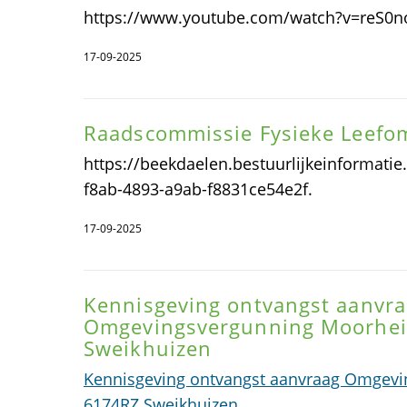
https://www.youtube.com/watch?v=reS0
17-09-2025
Raadscommissie Fysieke Leefo
https://beekdaelen.bestuurlijkeinformati
f8ab-4893-a9ab-f8831ce54e2f.
17-09-2025
Kennisgeving ontvangst aanvr
Omgevingsvergunning Moorhei
Sweikhuizen
Kennisgeving ontvangst aanvraag Omgevi
6174RZ Sweikhuizen
.