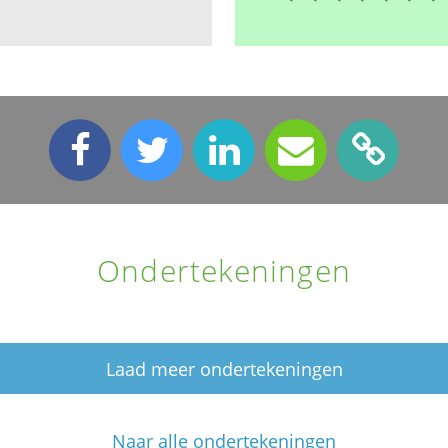
Ondertekeningen
Laad meer ondertekeningen
Naar alle ondertekeningen