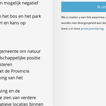
 mogelijk negatief
 het bos en het park
We e-mailen u een link waarmee 
rt en kans op
worden niet doorgespeeld aan derde
leest u in onze
privacyverklaring
.
 gemeente om natuur
schappelijke positie
steren
t de Provincie
ing van het
ving en de
e zien van verdere
atieve locaties binnen