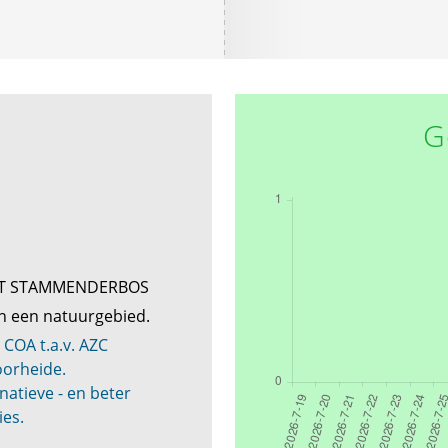
G
ET STAMMENDERBOS
n een natuurgebied.
 COA t.a.v. AZC
oorheide.
natieve - en beter
ies.