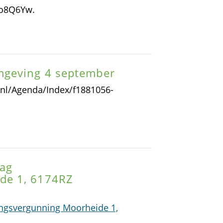
no8Q6Yw.
mgeving 4 september
e.nl/Agenda/Index/f1881056-
aag
de 1, 6174RZ
ngsvergunning Moorheide 1,