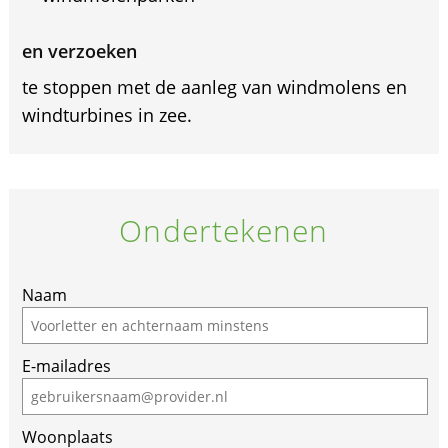
en verzoeken
te stoppen met de aanleg van windmolens en
windturbines in zee.
Ondertekenen
If
Naam
you
are
E-mailadres
a
human,
ignore
Woonplaats
this