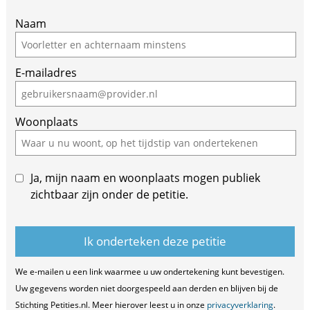
If
Naam
you
are
E-mailadres
a
human,
ignore
Woonplaats
this
field
Ja, mijn naam en woonplaats mogen publiek
zichtbaar zijn onder de petitie.
We e-mailen u een link waarmee u uw ondertekening kunt bevestigen.
Uw gegevens worden niet doorgespeeld aan derden en blijven bij de
Stichting Petities.nl. Meer hierover leest u in onze
privacyverklaring
.