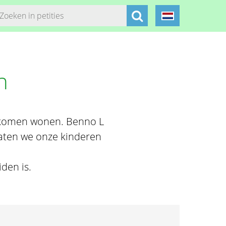
n
n komen wonen. Benno L
 laten we onze kinderen
den is.