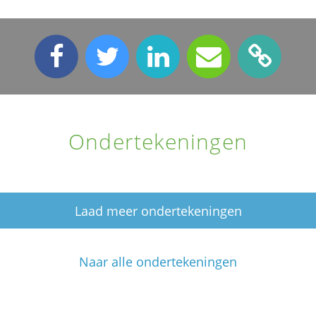
Ondertekeningen
Laad meer ondertekeningen
Naar alle ondertekeningen