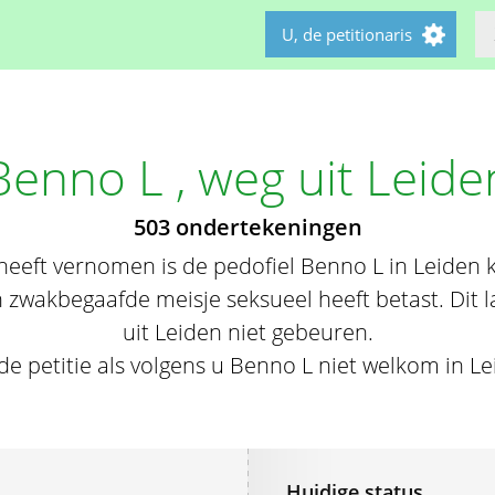
U, de petitionaris
Benno L , weg uit Leide
503 ondertekeningen
 heeft vernomen is de pedofiel Benno L in Leide
en zwakbegaafde meisje seksueel heeft betast. Dit
uit Leiden niet gebeuren.
de petitie als volgens u Benno L niet welkom in Lei
Huidige status