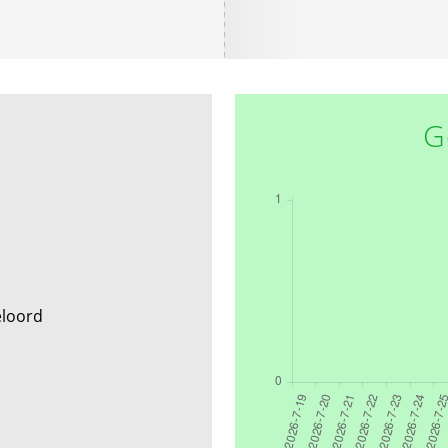
G
eloord