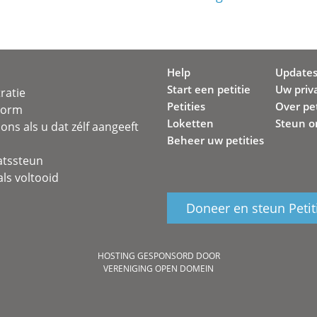
Help
Update
Start een petitie
Uw priv
ratie
Petities
Over pet
svorm
Loketten
Steun o
ons als u dat zélf aangeeft
Beheer uw petities
atssteun
ls voltooid
Doneer en steun Petit
HOSTING GESPONSORD DOOR
VERENIGING OPEN DOMEIN