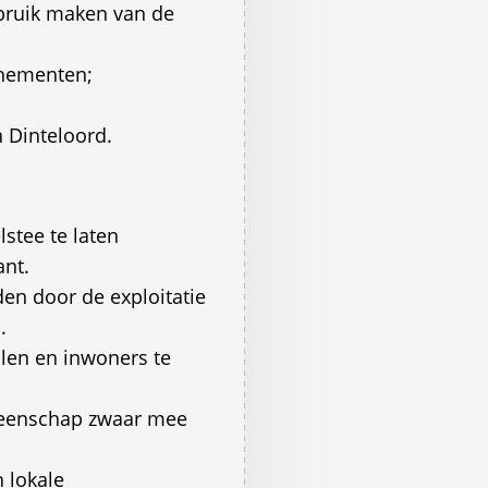
ebruik maken van de
enementen;
n Dinteloord.
lstee te laten
ant.
en door de exploitatie
.
olen en inwoners te
meenschap zwaar mee
n lokale