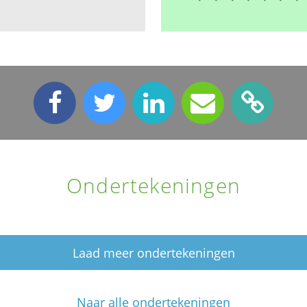
Ondertekeningen
Laad meer ondertekeningen
Naar alle ondertekeningen