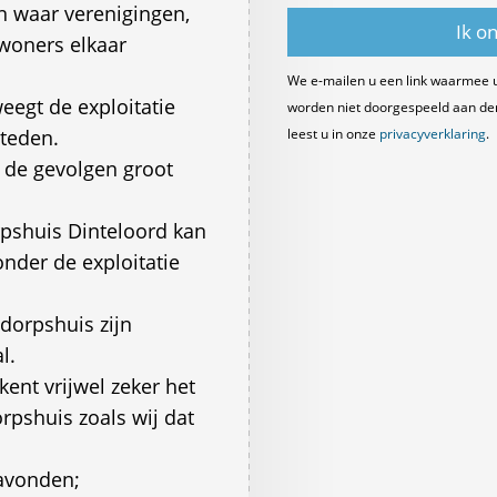
 waar verenigingen,
nwoners elkaar
We e-mailen u een link waarmee 
egt de exploitatie
worden niet doorgespeeld aan derde
teden.
leest u in onze
privacyverklaring
.
r de gevolgen groot
rpshuis Dinteloord kan
onder de exploitatie
dorpshuis zijn
l.
kent vrijwel zeker het
rpshuis zoals wij dat
 avonden;