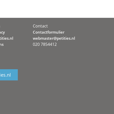
Contact
s
acy
Contactformulier
ities.nl
webmaster@petities.nl
020 7854412
ns
ies.nl