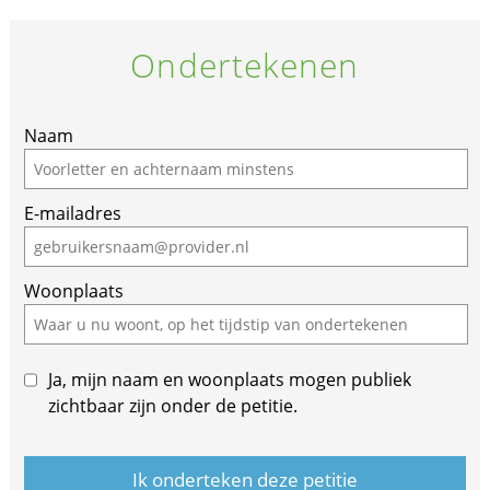
Ondertekenen
If
Naam
you
are
E-mailadres
a
human,
ignore
Woonplaats
this
field
Ja, mijn naam en woonplaats mogen publiek
zichtbaar zijn onder de petitie.