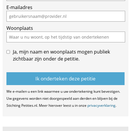
are
E-mailadres
a
human,
ignore
Woonplaats
this
field
Ja, mijn naam en woonplaats mogen publiek
zichtbaar zijn onder de petitie.
We e-mailen u een link waarmee u uw ondertekening kunt bevestigen.
Uw gegevens worden niet doorgespeeld aan derden en blijven bij de
Stichting Petities.nl. Meer hierover leest u in onze
privacyverklaring
.