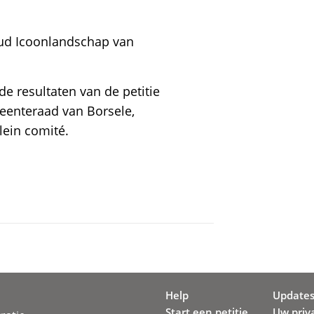
oud Icoonlandschap van
 resultaten van de petitie
eenteraad van Borsele,
lein comité.
Help
Update
Start een petitie
Uw priv