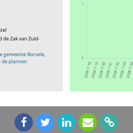
Stel
d de Zak van Zuid-
de gemeente Borsele,
r de plannen