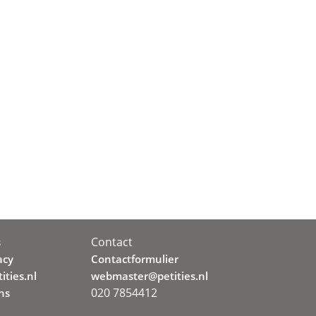
Contact
s
acy
Contactformulier
ities.nl
webmaster@petities.nl
020 7854412
ns