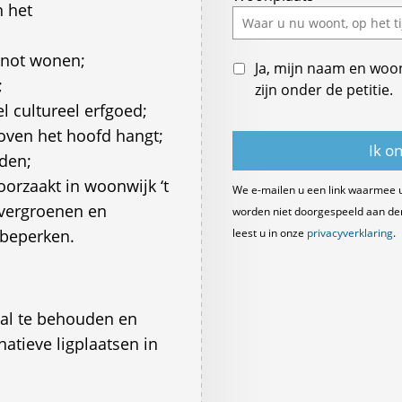
n het
field
enot wonen;
Ja, mijn naam en woo
;
zijn onder de petitie.
 cultureel erfgoed;
oven het hoofd hangt;
den;
oorzaakt in woonwijk ‘t
We e-mailen u een link waarmee 
 vergroenen en
worden niet doorgespeeld aan derde
 beperken.
leest u in onze
privacyverklaring
.
aal te behouden en
atieve ligplaatsen in