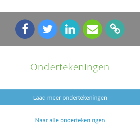
Ondertekeningen
Laad meer ondertekeningen
Naar alle ondertekeningen