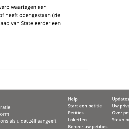
rwerp waartegen een
f heeft opengestaan (zie
Raad van State eerder een
Help
Update
Start een petitie
Uw priv
ratie
Petities
Over pet
svorm
Loketten
Steun o
ons als u dat zélf aangeeft
Beheer uw petities