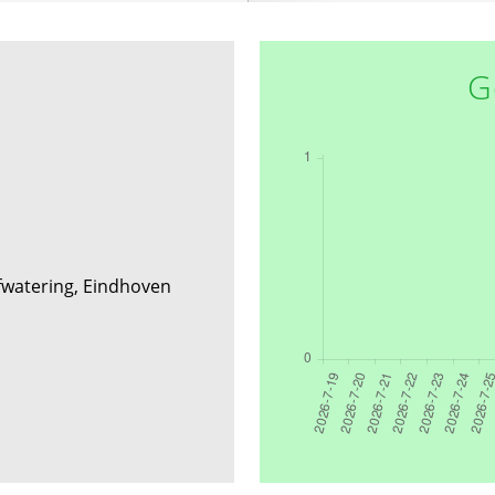
G
fwatering, Eindhoven