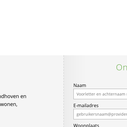
On
If
Naam
you
ndhoven en
are
rwonen,
E-mailadres
a
human,
ignore
Woonplaats
this