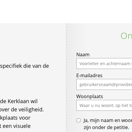
On
If
Naam
you
pecifiek die van de
are
E-mailadres
a
human,
ignore
Woonplaats
this
de Kerklaan wil
field
ver de veiligheid.
ekplaats voor
Ja, mijn naam en woo
 een visuele
zijn onder de petitie.