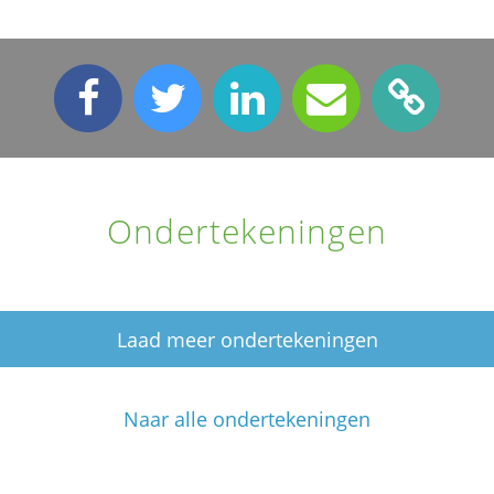
Ondertekeningen
Laad meer ondertekeningen
Naar alle ondertekeningen