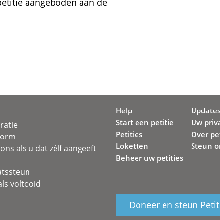
petitie aangeboden aan de
Help
Update
Start een petitie
Uw priv
ratie
Petities
Over pet
svorm
Loketten
Steun o
ons als u dat zélf aangeeft
Beheer uw petities
atssteun
ls voltooid
Doneer en steun Petit