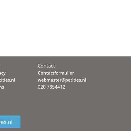
Contact
s
acy
Contactformulier
ities.nl
webmaster@petities.nl
020 7854412
ns
ies.nl