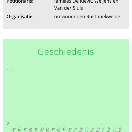
Petitionaris:
families De Kievit, Weijens en
Van der Sluis
Organisatie:
omwonenden Rusthoekweide
Geschiedenis