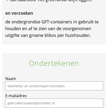
en verzoeken
de ondergrondse GFT-containers in gebruik te
houden en af te zien van de voorgenomen
uitgifte van groene klikos per huishouden.
Ondertekenen
If
Naam
you
are
E-mailadres
a
human,
ignore