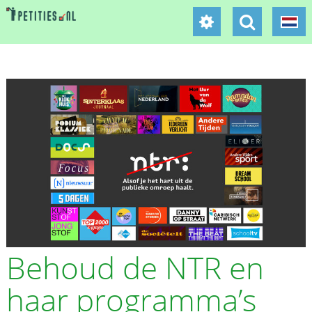
Behoud de NTR en
haar programma’s