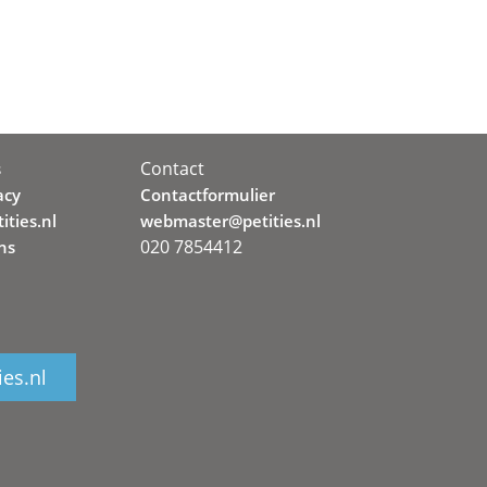
Contact
s
acy
Contactformulier
ities.nl
webmaster@petities.nl
020 7854412
ns
ies.nl