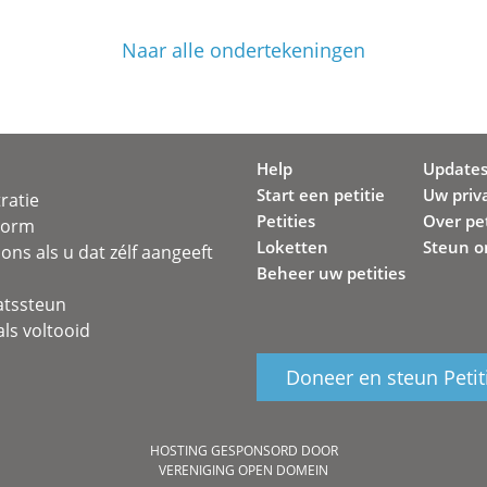
Naar alle ondertekeningen
Help
Update
Start een petitie
Uw priv
ratie
Petities
Over pet
svorm
Loketten
Steun o
ons als u dat zélf aangeeft
Beheer uw petities
atssteun
ls voltooid
Doneer en steun Petit
HOSTING GESPONSORD DOOR
VERENIGING OPEN DOMEIN