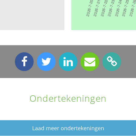
Ondertekeningen
Laad meer ondertekeningen