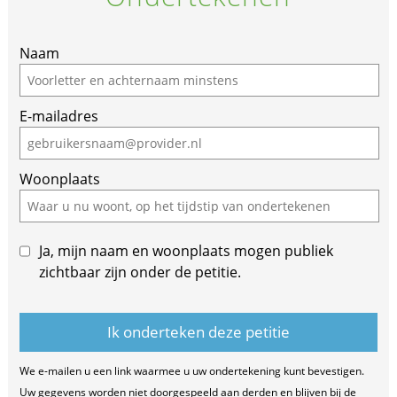
If
Naam
you
are
E-mailadres
a
human,
ignore
Woonplaats
this
field
Ja, mijn naam en woonplaats mogen publiek
zichtbaar zijn onder de petitie.
We e-mailen u een link waarmee u uw ondertekening kunt bevestigen.
Uw gegevens worden niet doorgespeeld aan derden en blijven bij de